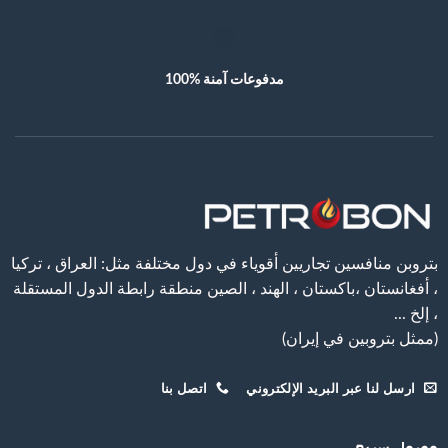
ﻣﺪﻓﻮﻋﺎﺕ ﺁﻣﻨﺔ %100
ﺑﺘﺮﻭﺑﻦ ﻣﻨﺎﻓﺴﻴﻦ ﺗﺠﺎﺭﻳﻴﻦ ﺃﻗﻮﻳﺎﺀ ﻓﻲ ﺩﻭﻝ ﻣﺨﺘﻠﻔﺔ ﻣﺜﻞ: ﺍﻟﻌﺮﺍﻕ ، ﺗﺮﻛﻴﺎ
، ﺃﻓﻐﺎﻧﺴﺘﺎﻥ ،باكستان ، الهند ، الصين ﻣﻨﻄﻘﺔ ﺭﺍﺑﻄﺔ ﺍﻟﺪﻭﻝ ﺍﻟﻤﺴﺘﻘﻠﺔ
، ﺇﻟﺦ ...
(ممثل بتروبين في إيران)
ﺍﺭﺳﻞ ﻟﻨﺎ ﻋﺒﺮ ﺍﻟﺒﺮﻳﺪ ﺍﻹﻟﻜﺘﺮﻭﻧﻲ
ﺍﺗﺼﻞ ﺑﻨﺎ