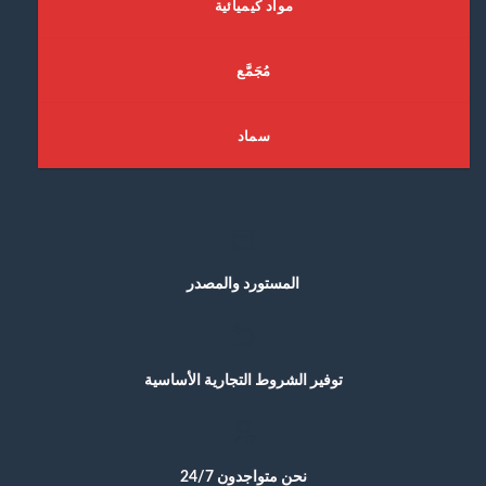
ﻣﻮﺍﺩ ﻛﻴﻤﻴﺎﺋﻴﺔ
ﻣُﺠَﻤَّﻊ
ﺳﻤﺎﺩ
ﺍﻟﻤﺴﺘﻮﺭﺩ ﻭﺍﻟﻤﺼﺪﺭ
ﺗﻮﻓﻴﺮ ﺍﻟﺸﺮﻭﻁ ﺍﻟﺘﺠﺎﺭﻳﺔ ﺍﻷﺳﺎﺳﻴﺔ
ﻧﺤﻦ ﻣﺘﻮﺍﺟﺪﻭﻥ 24/7