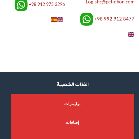
Logistic@petrobon.com
+98 912 973 3296
+98 992 912 8477
ﺍﻟﻔﺌﺎﺕ ﺍﻟﺸﻌﺒﻴﺔ
ﺑﻮﻟﻴﻤﺮﺍﺕ
ﺇﺿﺎﻓﺎﺕ