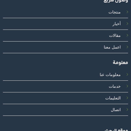
ﻭﺻﻮﻝ ﺳﺮﻳﻊ
ﻣﻨﺘﺠﺎﺕ
ﺃﺧﺒﺎﺭ
ﻣﻘﺎﻻﺕ
ﺍﻋﻤﻞ ﻣﻌﻨﺎ
ﻣﻌﻠﻮﻣﺔ
ﻣﻌﻠﻮﻣﺎﺕ ﻋﻨﺎ
ﺧﺪﻣﺎﺕ
ﺍﻟﺘﻌﻠﻴﻤﺎﺕ
ﺍﺗﺼﺎﻝ