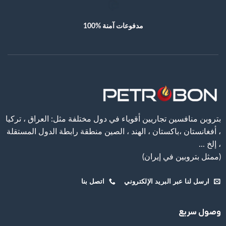
ﻣﺪﻓﻮﻋﺎﺕ ﺁﻣﻨﺔ %100
ﺑﺘﺮﻭﺑﻦ ﻣﻨﺎﻓﺴﻴﻦ ﺗﺠﺎﺭﻳﻴﻦ ﺃﻗﻮﻳﺎﺀ ﻓﻲ ﺩﻭﻝ ﻣﺨﺘﻠﻔﺔ ﻣﺜﻞ: ﺍﻟﻌﺮﺍﻕ ، ﺗﺮﻛﻴﺎ
، ﺃﻓﻐﺎﻧﺴﺘﺎﻥ ،باكستان ، الهند ، الصين ﻣﻨﻄﻘﺔ ﺭﺍﺑﻄﺔ ﺍﻟﺪﻭﻝ ﺍﻟﻤﺴﺘﻘﻠﺔ
، ﺇﻟﺦ ...
(ممثل بتروبين في إيران)
ﺍﺭﺳﻞ ﻟﻨﺎ ﻋﺒﺮ ﺍﻟﺒﺮﻳﺪ ﺍﻹﻟﻜﺘﺮﻭﻧﻲ
ﺍﺗﺼﻞ ﺑﻨﺎ
ﻭﺻﻮﻝ ﺳﺮﻳﻊ