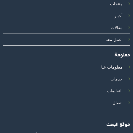
ﻣﻨﺘﺠﺎﺕ
ﺃﺧﺒﺎﺭ
ﻣﻘﺎﻻﺕ
ﺍﻋﻤﻞ ﻣﻌﻨﺎ
ﻣﻌﻠﻮﻣﺔ
ﻣﻌﻠﻮﻣﺎﺕ ﻋﻨﺎ
ﺧﺪﻣﺎﺕ
ﺍﻟﺘﻌﻠﻴﻤﺎﺕ
ﺍﺗﺼﺎﻝ
ﻣﻮﻗﻊ ﺍﻟﺒﺤﺚ