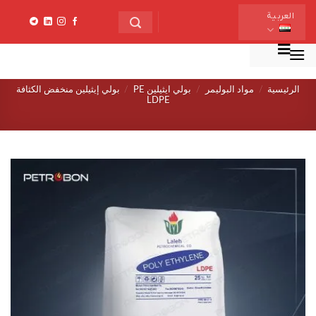
خطي
العربية
لمحتوى
منو
الرئيسية
/
مواد البولیمر
/
بولي ايثيلين PE
/
بولي إيثيلين منخفض الكثافة
LDPE