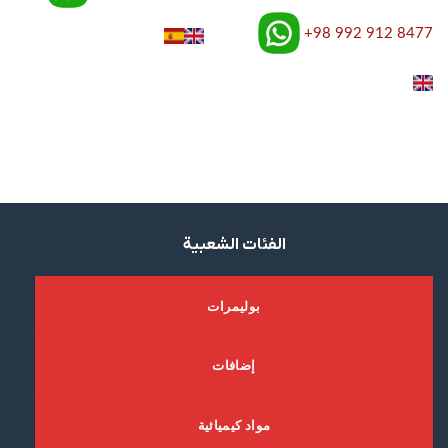
+98 992 912 8477
ﺍﻟﻔﺌﺎﺕ ﺍﻟﺸﻌﺒﻴﺔ
ﺑﻮﻟﻴﻤﺮﺍﺕ
ﺇﺿﺎﻓﺎﺕ
ﻣﻮﺍﺩ ﻛﻴﻤﻴﺎﺋﻴﺔ