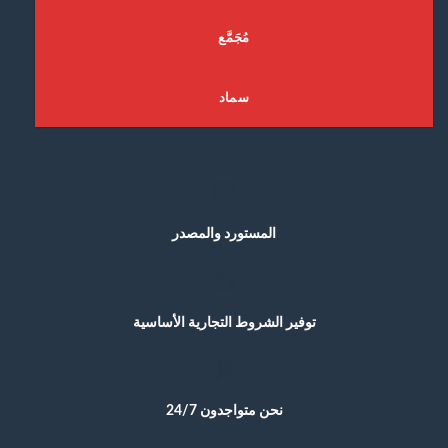
ﻣُﺠَﻤَّﻊ
ﺳﻤﺎﺩ
ﺍﻟﻤﺴﺘﻮﺭﺩ ﻭﺍﻟﻤﺼﺪﺭ
ﺗﻮﻓﻴﺮ ﺍﻟﺸﺮﻭﻁ ﺍﻟﺘﺠﺎﺭﻳﺔ ﺍﻷﺳﺎﺳﻴﺔ
ﻧﺤﻦ ﻣﺘﻮﺍﺟﺪﻭﻥ 24/7