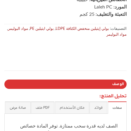
المورد:
Laleh PC
التعبئة والتغليف:
25 كجم
التصنيفات:
بولي إيثيلين منخفض الكثافة LDPE
,
بولي ايثيلين PE
,
مواد البوليمر
,
مواد البولیمر
الوصف
تحليل المنتج:
سمات
فوائد
مكان الأستخدام
PDF ملف
صالة عرض
الصف لديه قدرة سحب ممتازة. توفر المادة خصائص